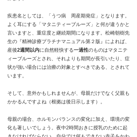
疾患名としては、「うつ病 周産期発症」となります。
よく耳にする「マタニティーブルーズ」と何が違うかと
言いますと、重症度と継続期間になります。松崎朝樹先
生の『精神診療プラチナマニュアル第２版』によれば、
産後
2週間以内
に自然軽快する
一過性
のものはマタニテ
ィーブルーズとされ、それよりも期間が長引いたり、症
状が強い場合には治療の対象とすべきである、とされて
います。
そして、意外かもしれませんが、母親だけでなく父親も
かかるんですよね（根拠は後日示します）。
母親の場合、ホルモンバランスの変化に加え、環境の変
化も著しいでしょう。夜中2時間おきに授乳のために起
きなければならない、自分では何もできない赤子をかわ