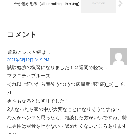
全か無か思考（all-or-nothing thinking)
コメント
電動アシスト猫
より:
2021年5月12日 3:19 PM
試験勉強の復習になりました！２週間で軽快→
マタニティブルーズ
それ以上続いたら産後うつ(うつ病周産期発症)_φ(･_･ﾒﾓ
ﾒﾓ
男性もなるとは初耳でした！
2人なったら家の中が大変なことになりそうですね〜。
なんかヘン？と思ったら、相談した方がいいですね。特
に男性は弱音を吐かない・認めたくないところあります