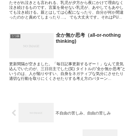
たそがれ泣きとも言われる、乳児が夕方から夜にかけて理由なく
泣き続けるものです。言葉を発せない乳児が、あやしてもあやし
ても泣き続ける。親とはしては心配になったり、自分が何か間違
ったのかと責めてしまったり…。 でも大丈夫です。それはPU...
全か無か思考（all-or-nothing
うつ病
thinking)
更新間隔が空きました。「毎日記事更新するぞー！」なんて意気
込んでいたのが、三日坊主でした(笑) タイトルの”全か無か思考”と
いうのは、人が陥りやすい、自身をネガティブな気分にさせたり
適切な行動を取りにくくさせたりする考え方のパターン...
不自由の苦しみ、自由の苦しみ