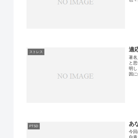
適
ストレス
著名
と思
明し
因に
あ
PTSD
今回
自責