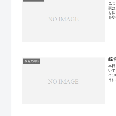
見つ
実は
を探
を増
統
統合失調症
本日
いて
そ1
うに