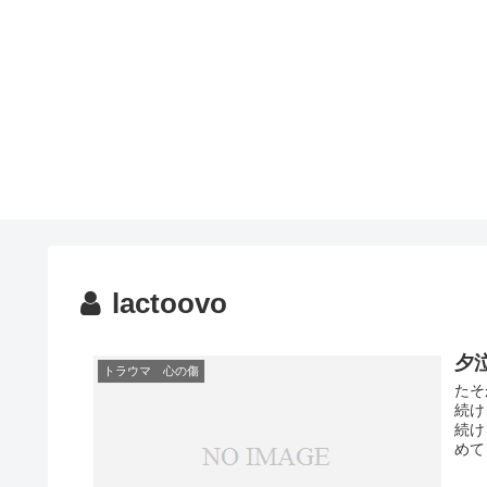
lactoovo
夕
トラウマ 心の傷
たそ
続け
続け
めて