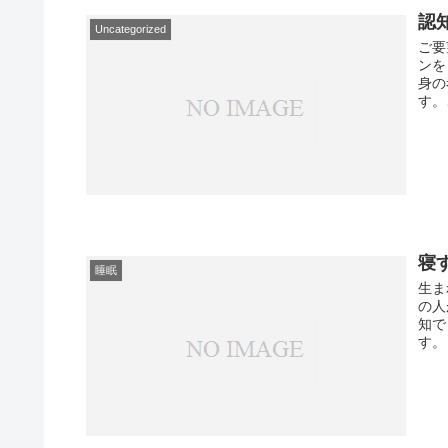
認
Uncategorized
ご要
ンを
身の
す。
寝
睡眠
生ま
の人
知で
す。