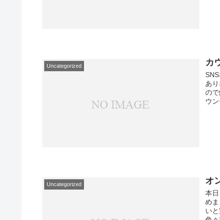
カ
Uncategorized
SN
あり
ので
ウン
オ
Uncategorized
本日
めま
いと
色々