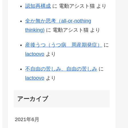
認知再構成
に
電動アシスト猫
より
全か無か思考（all-or-nothing
thinking)
に
電動アシスト猫
より
産後うつ（うつ病 周産期発症）
に
lactoovo
より
不自由の苦しみ、自由の苦しみ
に
lactoovo
より
アーカイブ
2021年6月